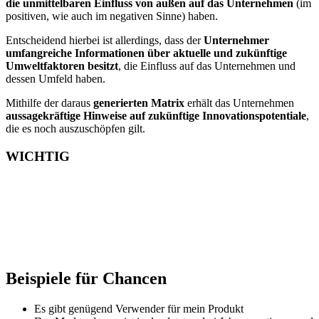
die unmittelbaren Einfluss von außen auf das Unternehmen
(im
positiven, wie auch im negativen Sinne) haben.
Entscheidend hierbei ist allerdings, dass der
Unternehmer
umfangreiche Informationen über aktuelle und zukünftige
Umweltfaktoren besitzt
, die Einfluss auf das Unternehmen und
dessen Umfeld haben.
Mithilfe der daraus
generierten Matrix
erhält das Unternehmen
aussagekräftige Hinweise auf zukünftige Innovationspotentiale
,
die es noch auszuschöpfen gilt.
WICHTIG
Neben den erfolgversprechenden Ergebnissen dieser
Analyse hinsichtlich des Innovationspotentials, sollte
aber
unbedingt bedacht werden
, dass die
Erkenntnisse von einer möglichst genauen
Zukunftsprognose abhängig
sind und somit eine
unsichere Variable darstellen
.
Beispiele für Chancen
Es gibt genügend Verwender für mein Produkt