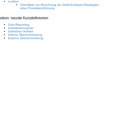
Lexikon
Checkliste zur Beachtung der Ziele/Analysen/Strategien
einer Produkteinführung
xikon: neuste Kurzdefinionen
Over-Reporting
Substitutionsgüter
Selektiver Vertrieb
Interne Überschneidung
Externe Überschneidung