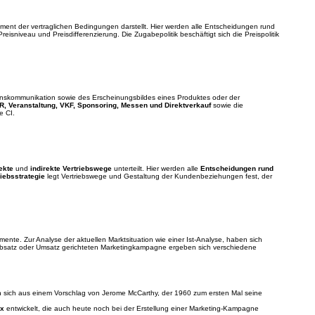
lement der vertraglichen Bedingungen darstellt. Hier werden alle Entscheidungen rund
eisniveau und Preisdifferenzierung. Die Zugabepolitik beschäftigt sich die Preispolitik
skommunikation sowie des Erscheinungsbildes eines Produktes oder der
, Veranstaltung, VKF, Sponsoring, Messen und Direktverkauf
sowie die
e CI.
ekte
und
indirekte Vertriebswege
unterteilt. Hier werden alle
Entscheidungen rund
riebsstrategie
legt Vertriebswege und Gestaltung der Kundenbeziehungen fest, der
umente. Zur Analyse der aktuellen Marktsituation wie einer Ist-Analyse, haben sich
 Absatz oder Umsatz gerichteten Marketingkampagne ergeben sich verschiedene
sich aus einem Vorschlag von Jerome McCarthy, der 1960 zum ersten Mal seine
ix
entwickelt, die auch heute noch bei der Erstellung einer Marketing-Kampagne