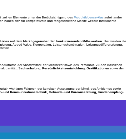
inzelnen Elemente unter der Berücksichtigung des
Produktlebenszyklus
aufeinander
n haben sich für kompetetivere und fortgeschrittene Märkte weitere Instrumente
duktes auf dem Markt gegenüber den konkurrierenden Mitbewerben
. Hier werden die
ierung, Added Value, Kooperation, Leistungskombination, Leistungsdifferenzierung,
stimmt.
sbedürfnisse der Absatzmittler, der Mitarbeiter sowie des Personals. Zu den klassichen
alquantität
, Sachschulung, Persönlichkeitsentwicklung, Gratifikationen
sowie der
logisch wichtigen Faktoren der korrekten Ausstattung der Mittel, des Ambientes sowie
o- und Kommunikationstechnik, Gebäude- und Büroausstattung, Kundenempfang-