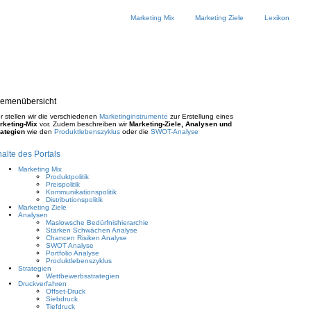
Marketing Mix
Marketing Ziele
Lexikon
emenübersicht
r stellen wir die verschiedenen
Marketinginstrumente
zur Erstellung eines
rketing-Mix
vor. Zudem beschreiben wir
Marketing-Ziele, Analysen und
rategien
wie den
Produktlebenszyklus
oder die
SWOT-Analyse
halte des Portals
Marketing Mix
Produktpolitik
Preispolitik
Kommunikationspolitik
Distributionspolitik
Marketing Ziele
Analysen
Maslowsche Bedürfnishierarchie
Stärken Schwächen Analyse
Chancen Risiken Analyse
SWOT Analyse
Portfolio Analyse
Produktlebenszyklus
Strategien
Wettbewerbsstrategien
Druckverfahren
Offset-Druck
Siebdruck
Tiefdruck