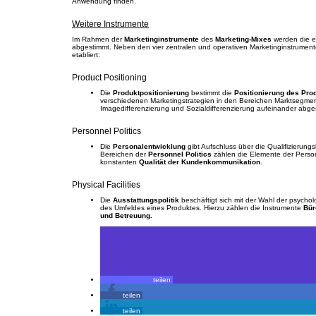
Anwendung finden.
Weitere Instrumente
Im Rahmen der
Marketinginstrumente
des
Marketing-Mixes
werden die e
abgestimmt. Neben den vier zentralen und operativen Marketinginstrumente
etabliert:
Product Positioning
Die
Produktpositionierung
bestimmt die
Positionierung des Pro
verschiedenen Marketingstrategien in den Bereichen Marktsegment
Imagedifferenzierung und Sozialdifferenzierung aufeinander abge
Personnel Politics
Die
Personalentwicklung
gibt Aufschluss über die Qualifizierung
Bereichen der
Personnel Politics
zählen die Elemente der Person
konstanten
Qualität der Kundenkommunikation
.
Physical Facilities
Die
Ausstattungspolitik
beschäftigt sich mit der Wahl der psycho
des Umfeldes eines Produktes. Hierzu zählen die Instrumente
Bür
und Betreuung.
teilen
teilen
teilen