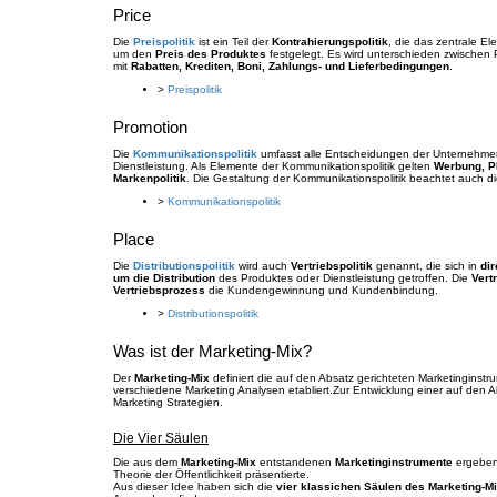
Price
Die
Preispolitik
ist ein Teil der
Kontrahierungspolitik
, die das zentrale E
um den
Preis des Produktes
festgelegt. Es wird unterschieden zwischen Pr
mit
Rabatten, Krediten, Boni, Zahlungs- und Lieferbedingungen
.
>
Preispolitik
Promotion
Die
Kommunikationspolitik
umfasst alle Entscheidungen der Unternehmen
Dienstleistung. Als Elemente der Kommunikationspolitik gelten
Werbung, PR
Markenpolitik
. Die Gestaltung der Kommunikationspolitik beachtet auch di
>
Kommunikationspolitik
Place
Die
Distributionspolitik
wird auch
Vertriebspolitik
genannt, die sich in
dir
um die Distribution
des Produktes oder Dienstleistung getroffen. Die
Vert
Vertriebsprozess
die Kundengewinnung und Kundenbindung.
>
Distributionspolitik
Was ist der Marketing-Mix?
Der
Marketing-Mix
definiert die auf den Absatz gerichteten Marketinginstr
verschiedene Marketing Analysen etabliert.Zur Entwicklung einer auf den
Marketing Strategien.
Die Vier Säulen
Die aus dem
Marketing-Mix
entstandenen
Marketinginstrumente
ergeben 
Theorie der Öffentlichkeit präsentierte.
Aus dieser Idee haben sich die
vier klassichen Säulen des Marketing-M