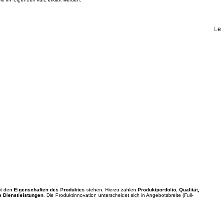
Le
it den
Eigenschaften des Produktes
stehen. Hierzu zählen
Produktportfolio, Qualität,
e Dienstleistungen
. Die Produktinnovation unterscheidet sich in Angebotsbreite (Full-