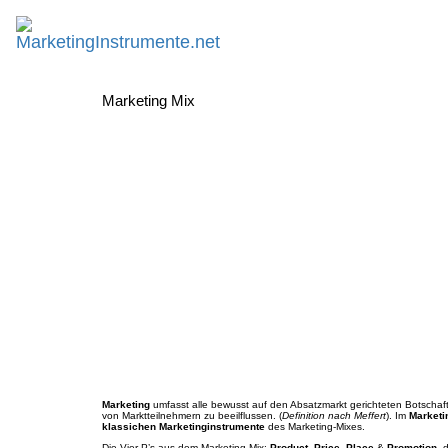
Marketing Mix
Marketing
umfasst alle bewusst auf den Absatzmarkt gerichteten Botschaf
von Marktteilnehmern zu beeilflussen. (
Definition nach Meffert
). Im
Marketi
klassichen Marketinginstrumente
des Marketing-Mixes.
Die
Vier P’s
aus dem Marketing-Mix:
Product
,
Price
,
Place
&
Promotion
, 