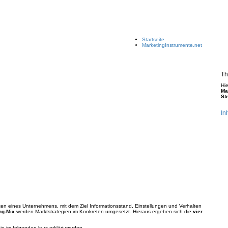
Startseite
MarketingInstrumente.net
Th
Hie
Ma
St
In
ten eines Unternehmens, mit dem Ziel Informationsstand, Einstellungen und Verhalten
ng-Mix
werden Marktstrategien im Konkreten umgesetzt. Hieraus ergeben sich die
vier
die im folgenden kurz erklärt werden.