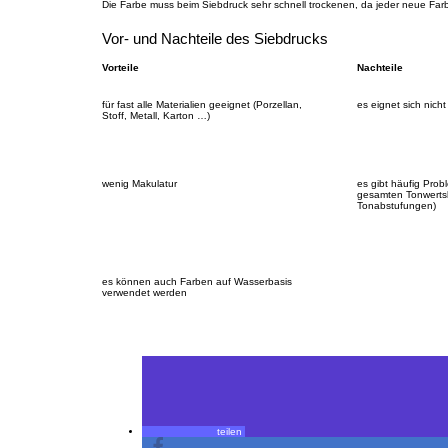
Die Farbe muss beim Siebdruck sehr schnell trockenen, da jeder neue Farbau
Vor- und Nachteile des Siebdrucks
Vorteile
Nachteile
für fast alle Materialien geeignet (Porzellan,
es eignet sich nicht
Stoff, Metall, Karton …)
wenig Makulatur
es gibt häufig Pro
gesamten Tonwertska
Tonabstufungen)
es können auch Farben auf Wasserbasis
verwendet werden
teilen