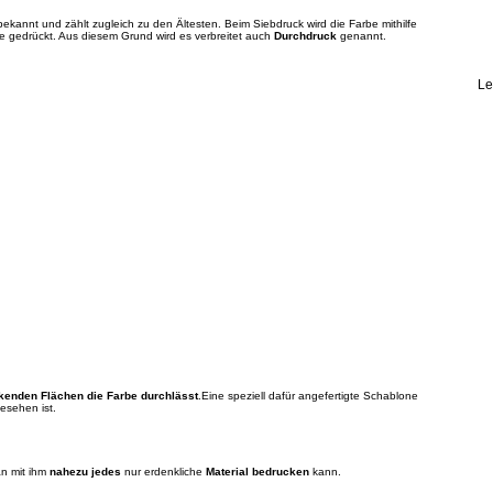
kannt und zählt zugleich zu den Ältesten. Beim Siebdruck wird die Farbe mithilfe
 gedrückt. Aus diesem Grund wird es verbreitet auch
Durchdruck
genannt.
Le
kenden Flächen die Farbe durchlässt
.Eine speziell dafür angefertigte Schablone
esehen ist.
n mit ihm
nahezu jedes
nur erdenkliche
Material bedrucken
kann.