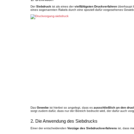
Der
Siebdruck
ist als eines der
vielfältigsten Druckverfahren
überhaupt be
eines sogenannten Rakels durch eine speziell dafür vorgesehenes Gewebe
Das
Gewebe
ist hierbei so angelegt, dass es
ausschließlich an den druc
sorgt zudem dafür, dass nur der Bereich bedruckt wird, der dafür auch vorg
2. Die Anwendung des Siebdrucks
Einer der entscheidenden
Vorzüge des Siebdruckverfahrens
ist, dass ma