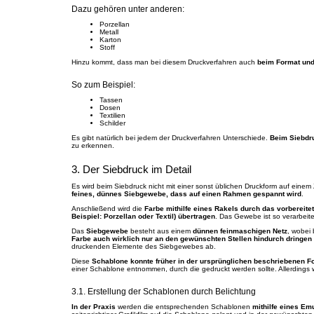
Dazu gehören unter anderen:
Porzellan
Metall
Karton
Stoff
Hinzu kommt, dass man bei diesem Druckverfahren auch
beim Format und
So zum Beispiel:
Tassen
Dosen
Textilien
Schilder
Es gibt natürlich bei jedem der Druckverfahren Unterschiede.
Beim Siebdr
zu erkennen.
3. Der Siebdruck im Detail
Es wird beim Siebdruck nicht mit einer sonst üblichen Druckform auf einem 
feines, dünnes Siebgewebe, dass auf einen Rahmen gespannt wird
.
Anschließend wird die
Farbe mithilfe eines Rakels durch das vorbereit
Beispiel: Porzellan oder Textil) übertragen
. Das Gewebe ist so verarbeit
Das
Siebgewebe
besteht aus einem
dünnen feinmaschigen Netz
, wobei
Farbe auch wirklich nur an den gewünschten Stellen hindurch dringen
druckenden Elemente des Siebgewebes ab.
Diese
Schablone konnte früher in der ursprünglichen beschriebenen F
einer Schablone entnommen, durch die gedruckt werden sollte. Allerdings w
3.1. Erstellung der Schablonen durch Belichtung
In der Praxis
werden die entsprechenden Schablonen
mithilfe eines Em