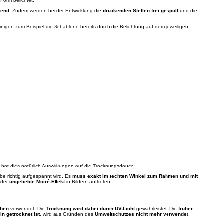
Form belichtet.
kend
. Zudem werden bei der Entwicklung die
druckenden Stellen frei gespült
und die
inigen zum Beispiel die Schablone bereits durch die Belichtung auf dem jeweiligen
Gewebe, umso dicker ist auch die Farbschicht im
t, hat dies natürlich Auswirkungen auf die Trocknungsdauer.
e richtig aufgespannt wird. Es
muss exakt im rechten Winkel zum Rahmen und mit
 der
ungeliebte Moiré-Effekt
in Bildern auftreten.
rben
verwendet. Die
Trocknung wird dabei durch UV-Licht
gewährleistet. Die
früher
n getrocknet ist
, wird aus Gründen des
Umweltschutzes nicht mehr verwende
t.