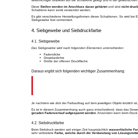
seitenrichtiger Grafikfilm auf die Schablone gelegt und in der gewünschten 
Diese
Stellen werden im Anschluss daran gehärtet
und sind
nicht druc
Schablone kann somit verwendet werden.
Es gibt verschiedene Herstellungsformen dieser Schablonen. So wird bei E
Siebgewebe fest vormontiert.
4. Siebgewebe und Siebdruckfarbe
4.1. Siebgewebe
Das Siebgewebe wird nach folgenden Elementen unterschieden:
Fadendicke
Gewebedichte
Größe der offenen Druckfläche
Daraus ergibt sich folgenden wichtiger Zusammenhang:
Je dicker der Faden und je dichter das 
Druck.
Je nachdem wie dick der Farbauftrag auf dem jeweiligen Objekt letztlich is
Es ist in diesem Zusammenhang auch ganz entscheidend, dass das Geweb
geraden Fadenverlauf aufgespannt werden
. Ansonsten kann beim Druck
4.2. Siebdruckfarbe
Beim Siebdruck werden seit einiger Zeit hauptsächlich
wasserlösliche Fa
sehr verbreitete
Farbe, welche durch die Verdunstung von Lösungsmittel