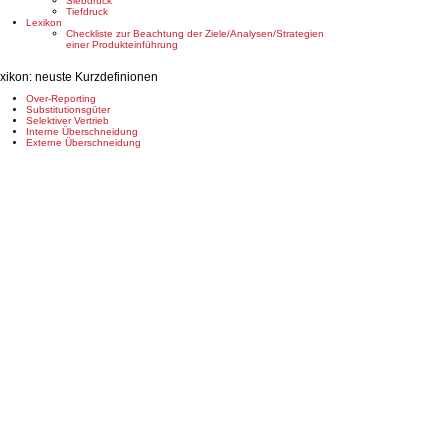
Siebdruck
Tiefdruck
Lexikon
Checkliste zur Beachtung der Ziele/Analysen/Strategien
einer Produkteinführung
xikon: neuste Kurzdefinionen
Over-Reporting
Substitutionsgüter
Selektiver Vertrieb
Interne Überschneidung
Externe Überschneidung