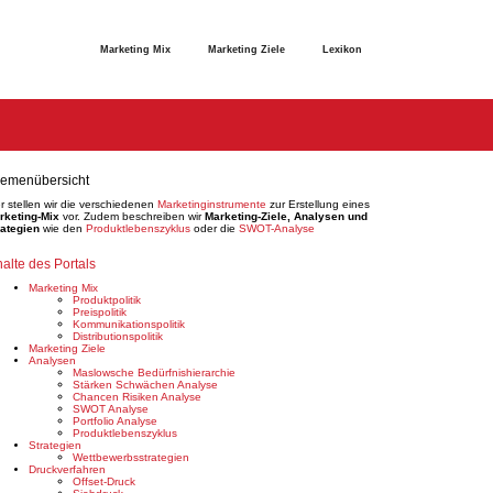
Marketing Mix
Marketing Ziele
Lexikon
emenübersicht
r stellen wir die verschiedenen
Marketinginstrumente
zur Erstellung eines
rketing-Mix
vor. Zudem beschreiben wir
Marketing-Ziele, Analysen und
rategien
wie den
Produktlebenszyklus
oder die
SWOT-Analyse
halte des Portals
Marketing Mix
Produktpolitik
Preispolitik
Kommunikationspolitik
Distributionspolitik
Marketing Ziele
Analysen
Maslowsche Bedürfnishierarchie
Stärken Schwächen Analyse
Chancen Risiken Analyse
SWOT Analyse
Portfolio Analyse
Produktlebenszyklus
Strategien
Wettbewerbsstrategien
Druckverfahren
Offset-Druck