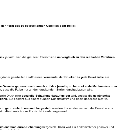
 der Form des zu bedruckenden Objektes sehr frei
ist.
uck
jedoch, sind die größten Unterschiede
im Vergleich zu den restlichen Verfahren
Zylinder gearbeitet. Stattdessen
verwendet
der
Drucker für jede Druckfarbe ein
ete Gewebe gepresst
und
danach auf das jeweilig zu bedruckende Medium (wie zum
et, dass die Farbe nur an den druckenden Stellen durchgelassen wird.
 beim Druck eine
spezielle Schablone darauf gelegt
wird, sodass die
gewünschte
 kann
. Sie besteht aus einem dünnen Kunststofffilm und deckt dabei alle nicht zu
orm ganz einfach manuell hergestellt werden
. Es wurden einfach die Bereiche aus
ird dies heute in der Praxis nicht mehr angewandt.
ulsionsfilms durch Belichtung
hergestellt. Dazu wird ein herkömmlicher positiver und