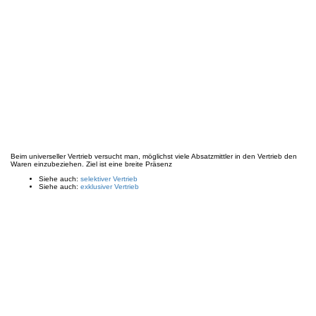
Beim universeller Vertrieb versucht man, möglichst viele Absatzmittler in den Vertrieb den
Waren einzubeziehen. Ziel ist eine breite Präsenz
Siehe auch:
selektiver Vertrieb
Siehe auch:
exklusiver Vertrieb