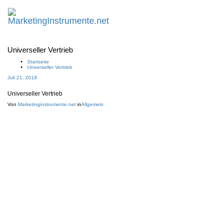
Schalte
Navigat
Universeller Vertrieb
Startseite
Universeller Vertrieb
Juli 21, 2018
Universeller Vertrieb
Von
Marketinginstrumente.net
in
Allgemein