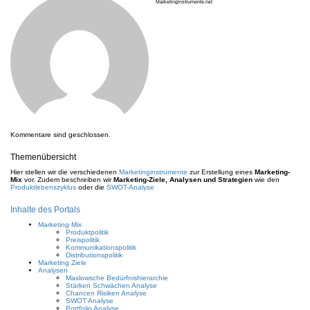
Marketinginstrumente.net
Kommentare sind geschlossen.
Themenübersicht
Hier stellen wir die verschiedenen
Marketinginstrumente
zur Erstellung eines
Marketing-
Mix
vor. Zudem beschreiben wir
Marketing-Ziele, Analysen und Strategien
wie den
Produktlebenszyklus
oder die
SWOT-Analyse
Inhalte des Portals
Marketing Mix
Produktpolitik
Preispolitik
Kommunikationspolitik
Distributionspolitik
Marketing Ziele
Analysen
Maslowsche Bedürfnishierarchie
Stärken Schwächen Analyse
Chancen Risiken Analyse
SWOT Analyse
Portfolio Analyse